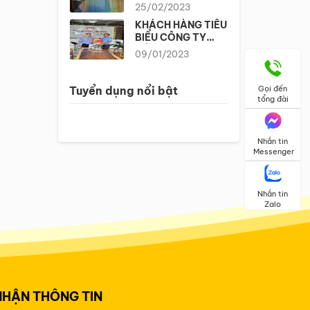
Quốc
25/02/2023
KHÁCH HÀNG TIÊU
BIỂU CÔNG TY
CÔNG NGHỆ SƠN
09/01/2023
MỸ – USAPAINT
2022
Tuyển dụng nổi bật
Gọi đến
tổng đài
Nhắn tin
Messenger
Nhắn tin
Zalo
NHẬN THÔNG TIN