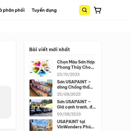
à phân phối
Tuyển dụng
Bài viết mới nhất
Chọn Màu Sơn Hợp
Phong Thủy Cho
Ngôi Nhà Của Bạn
23/10/2023
Sơn USAPAINT –
dòng Chống thấm
trộn xi măng CT11A
25/08/2023
Sơn USAPAINT –
Giá cạnh tranh, độ
phủ tốt và đa dạng
09/08/2023
màu sắc cho độ
USAPAINT tại
bền cao
VinWonders Phú