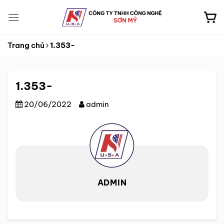
Skip
to
content
Trang chủ
1.353-
1.353-
20/06/2022
admin
ADMIN