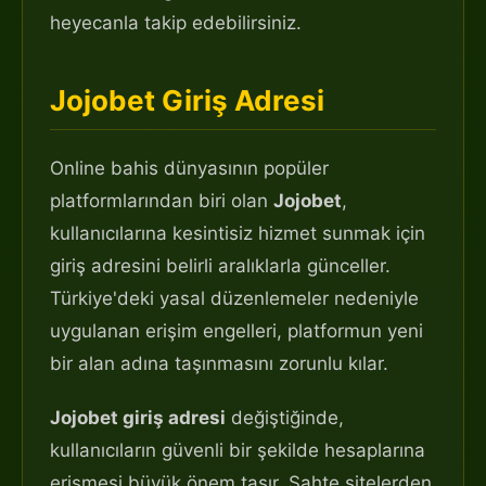
heyecanla takip edebilirsiniz.
Jojobet Giriş Adresi
Online bahis dünyasının popüler
platformlarından biri olan
Jojobet
,
kullanıcılarına kesintisiz hizmet sunmak için
giriş adresini belirli aralıklarla günceller.
Türkiye'deki yasal düzenlemeler nedeniyle
uygulanan erişim engelleri, platformun yeni
bir alan adına taşınmasını zorunlu kılar.
Jojobet giriş adresi
değiştiğinde,
kullanıcıların güvenli bir şekilde hesaplarına
erişmesi büyük önem taşır. Sahte sitelerden