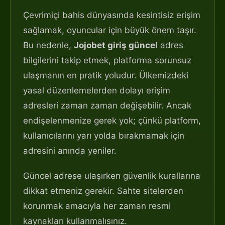
Çevrimiçi bahis dünyasında kesintisiz erişim
sağlamak, oyuncular için büyük önem taşır.
Bu nedenle,
Jojobet giriş güncel
adres
bilgilerini takip etmek, platforma sorunsuz
ulaşmanın en pratik yoludur. Ülkemizdeki
yasal düzenlemelerden dolayı erişim
adresleri zaman zaman değişebilir. Ancak
endişelenmenize gerek yok; çünkü platform,
kullanıcılarını yarı yolda bırakmamak için
adresini anında yeniler.
Güncel adrese ulaşırken güvenlik kurallarına
dikkat etmeniz gerekir. Sahte sitelerden
korunmak amacıyla her zaman resmi
kaynakları kullanmalısınız.