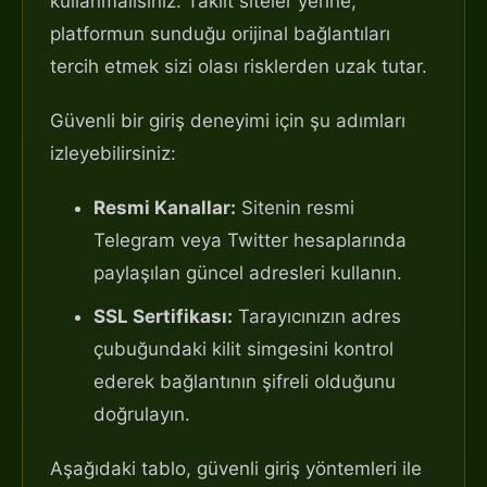
kullanmalısınız. Taklit siteler yerine,
platformun sunduğu orijinal bağlantıları
tercih etmek sizi olası risklerden uzak tutar.
Güvenli bir giriş deneyimi için şu adımları
izleyebilirsiniz:
Resmi Kanallar:
Sitenin resmi
Telegram veya Twitter hesaplarında
paylaşılan güncel adresleri kullanın.
SSL Sertifikası:
Tarayıcınızın adres
çubuğundaki kilit simgesini kontrol
ederek bağlantının şifreli olduğunu
doğrulayın.
Aşağıdaki tablo, güvenli giriş yöntemleri ile