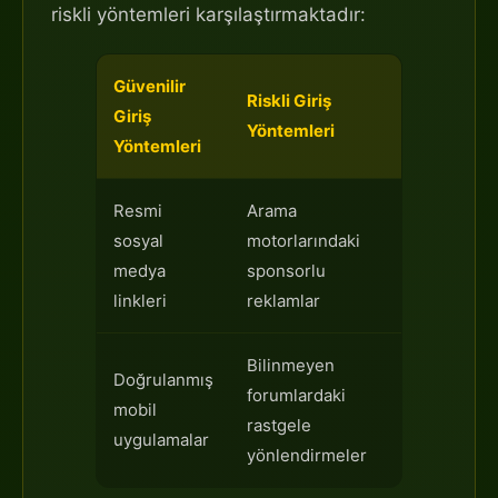
riskli yöntemleri karşılaştırmaktadır:
Güvenilir
Riskli Giriş
Giriş
Yöntemleri
Yöntemleri
Resmi
Arama
sosyal
motorlarındaki
medya
sponsorlu
linkleri
reklamlar
Bilinmeyen
Doğrulanmış
forumlardaki
mobil
rastgele
uygulamalar
yönlendirmeler