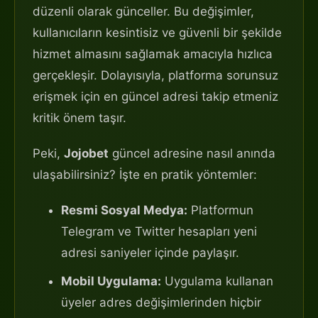
düzenli olarak günceller. Bu değişimler,
kullanıcıların kesintisiz ve güvenli bir şekilde
hizmet almasını sağlamak amacıyla hızlıca
gerçekleşir. Dolayısıyla, platforma sorunsuz
erişmek için en güncel adresi takip etmeniz
kritik önem taşır.
Peki,
Jojobet
güncel adresine nasıl anında
ulaşabilirsiniz? İşte en pratik yöntemler:
Resmi Sosyal Medya:
Platformun
Telegram ve Twitter hesapları yeni
adresi saniyeler içinde paylaşır.
Mobil Uygulama:
Uygulama kullanan
üyeler adres değişimlerinden hiçbir