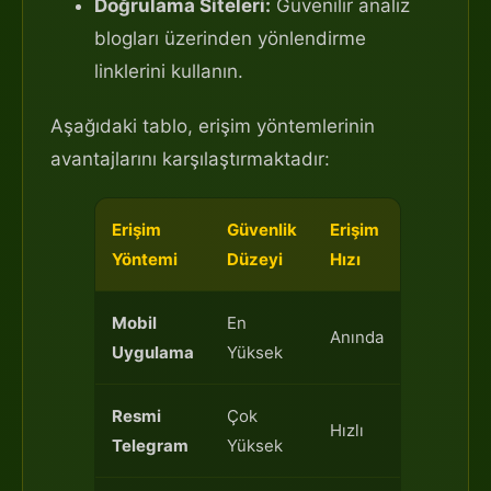
Doğrulama Siteleri:
Güvenilir analiz
blogları üzerinden yönlendirme
linklerini kullanın.
Aşağıdaki tablo, erişim yöntemlerinin
avantajlarını karşılaştırmaktadır:
Erişim
Güvenlik
Erişim
Yöntemi
Düzeyi
Hızı
Mobil
En
Anında
Uygulama
Yüksek
Resmi
Çok
Hızlı
Telegram
Yüksek