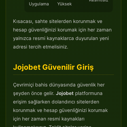
Uygulama
Yüksek
Kısacası, sahte sitelerden korunmak ve
hesap güvenliğinizi korumak için her zaman
yalnızca resmi kaynaklarca duyurulan yeni
adresi tercih etmelisiniz.
Jojobet Güvenilir Giriş
Çevrimiçi bahis dünyasında güvenlik her
şeyden önce gelir.
Jojobet
platformuna
erişim sağlarken dolandırıcı sitelerden
korunmak ve hesap güvenliğinizi korumak
için her zaman resmi kaynakları