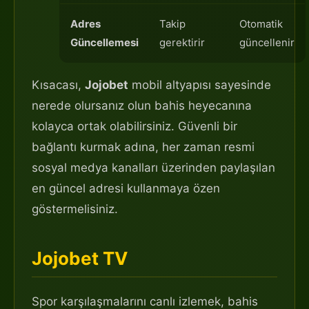
Adres
Takip
Otomatik
Güncellemesi
gerektirir
güncellenir
Kısacası,
Jojobet
mobil altyapısı sayesinde
nerede olursanız olun bahis heyecanına
kolayca ortak olabilirsiniz. Güvenli bir
bağlantı kurmak adına, her zaman resmi
sosyal medya kanalları üzerinden paylaşılan
en güncel adresi kullanmaya özen
göstermelisiniz.
Jojobet TV
Spor karşılaşmalarını canlı izlemek, bahis