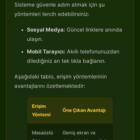
Sisteme güvenle adım atmak için şu
yöntemleri tercih edebilirsiniz:
Sosyal Medya:
Güncel linklere anında
ulaşın.
Mobil Tarayıcı:
Akıllı telefonunuzdan
dilediğiniz an tek tıkla bağlanın.
Aşağıdaki tablo, erişim yöntemlerinin
avantajlarını özetlemektedir:
Erişim
Öne Çıkan Avantajı
Yöntemi
Masaüstü
Geniş ekran ve