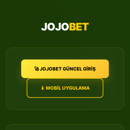
JOJO
BET
🚀 JOJOBET GÜNCEL GİRİŞ
📱 MOBİL UYGULAMA